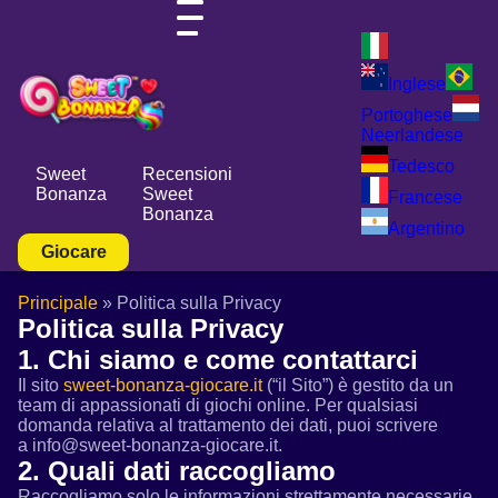
Inglese
Portoghese
Neerlandese
Tedesco
Sweet
Recensioni
Bonanza
Sweet
Francese
Bonanza
Argentino
Giocare
Principale
»
Politica sulla Privacy
Politica sulla Privacy
1. Chi siamo e come contattarci
Il sito
sweet-bonanza-giocare.it
(“il Sito”) è gestito da un
team di appassionati di giochi online. Per qualsiasi
domanda relativa al trattamento dei dati, puoi scrivere
a info@sweet-bonanza-giocare.it.
2. Quali dati raccogliamo
Raccogliamo solo le informazioni strettamente necessarie