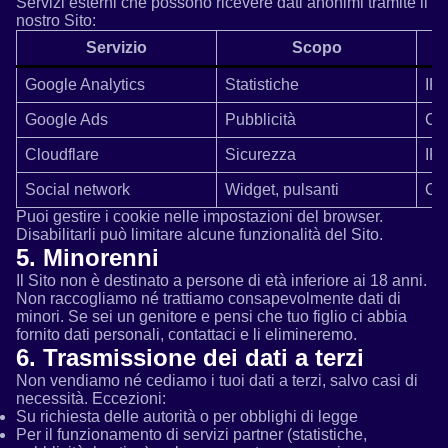
Servizi esterni che possono ricevere dati anonimi tramite il
nostro Sito:
Servizio
Scopo
Google Analytics
Statistiche
IP,
Google Ads
Pubblicità
Coo
Cloudflare
Sicurezza
IP,
Social network
Widget, pulsanti
Coo
Puoi gestire i cookie nelle impostazioni del browser.
Disabilitarli può limitare alcune funzionalità del Sito.
5. Minorenni
Il Sito non è destinato a persone di età inferiore ai 18 anni.
Non raccogliamo né trattiamo consapevolmente dati di
minori. Se sei un genitore e pensi che tuo figlio ci abbia
fornito dati personali, contattaci e li elimineremo.
6. Trasmissione dei dati a terzi
Non vendiamo né cediamo i tuoi dati a terzi, salvo casi di
necessità. Eccezioni:
Su richiesta delle autorità o per obblighi di legge
Per il funzionamento di servizi partner (statistiche,